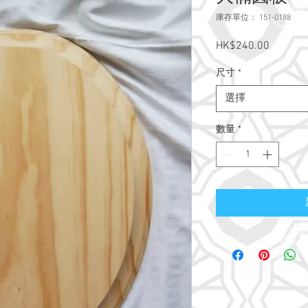
庫存單位： 151-0188
HK$240.00
價
格
尺寸
*
選擇
數量
*