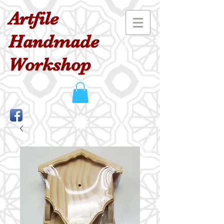
Artfile
Handmade
Workshop