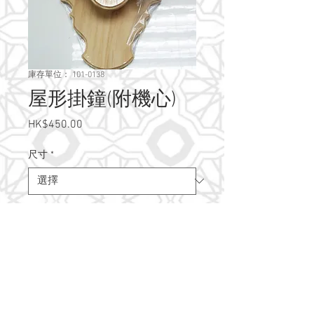
庫存單位： 101-0138
屋形掛鐘(附機心)
HK$450.00
價
格
尺寸
*
數量
*
新增至購物車