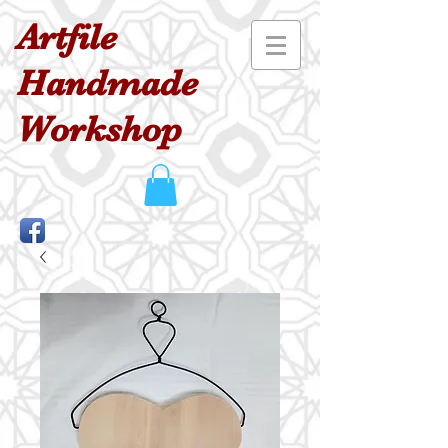
Artfile
Handmade
Workshop