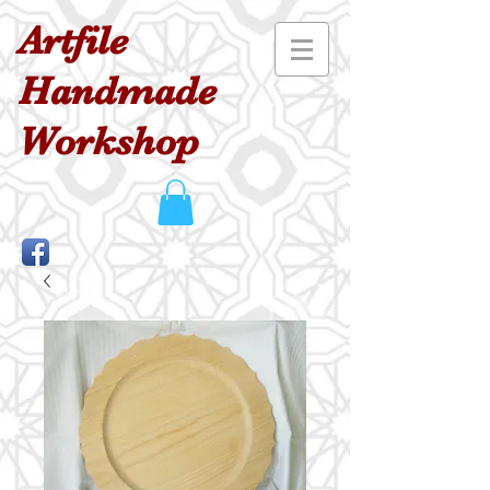
Artfile
Handmade
Workshop