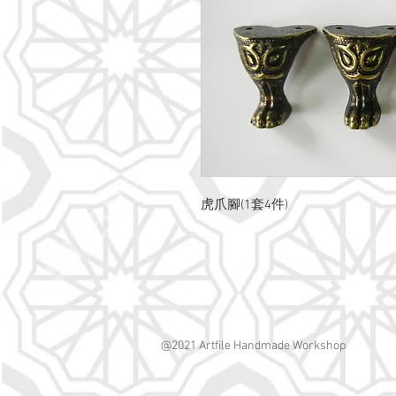
虎爪腳(1套4件)
@2021 Artfile Handmade Workshop