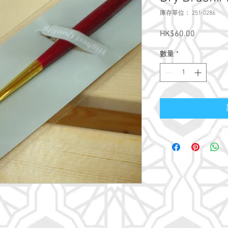
庫存單位： 251-0286
HK$60.00
價
格
數量
*