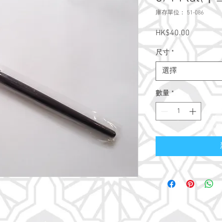
庫存單位： 51-086
HK$40.00
價
格
尺寸
*
選擇
數量
*