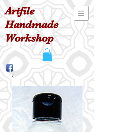
Artfile
Handmade
Workshop